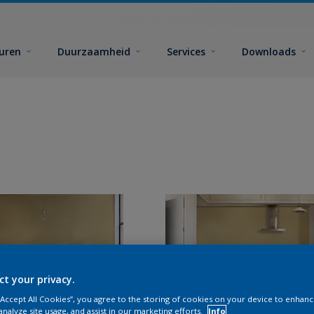
euren
Duurzaamheid
Services
Downloads
ct your privacy.
 “Accept All Cookies”, you agree to the storing of cookies on your device to enhanc
analyze site usage, and assist in our marketing efforts.
Info