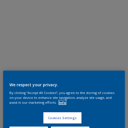
We respect your privacy.
By clicking “Accept All Cookies”, you agree to the storing of cookies
on your device to enhance site navigation, analyze site usage, and
assist in our marketing efforts.
Info
Cookies Settings