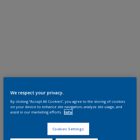
We respect your privacy.
By clicking “Accept All Cookies”, you agree to the storing of cookies
on your device to enhance site navigation, analyze site usage, and
assist in our marketing efforts.
Info
Cookies Settings