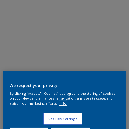
We respect your privacy.
By clicking “Accept All Cookies”, you agree to the storing of cookies
on your device to enhance site navigation, analyze site usage, and
assist in our marketing efforts.
Info
Cookies Settings