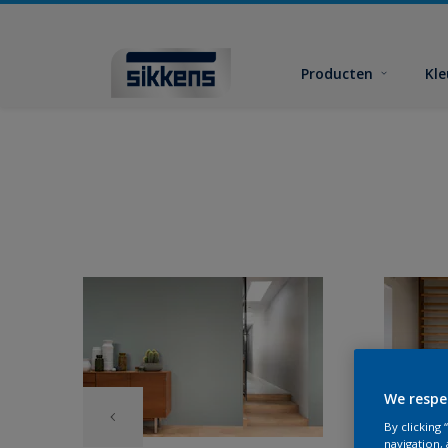
Producten
Kl
We respe
By clicking
navigation, 