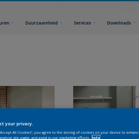
euren
Duurzaamheid
Services
Downloads
ct your privacy.
 “Accept All Cookies”, you agree to the storing of cookies on your device to enhanc
analyze site usage, and assist in our marketing efforts.
Info