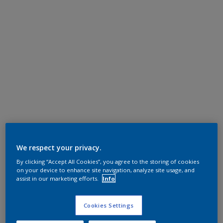
We respect your privacy.
By clicking “Accept All Cookies”, you agree to the storing of cookies
on your device to enhance site navigation, analyze site usage, and
assist in our marketing efforts.
Info
Cookies Settings