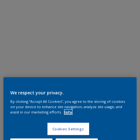
We respect your privacy.
By clicking “Accept All Cookies”, you agree to the storing of cookies
on your device to enhance site navigation, analyze site usage, and
assist in our marketing efforts.
Info
Cookies Settings