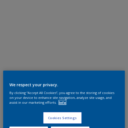
We respect your privacy.
By clicking “Accept All Cookies”, you agree to the storing of cookies
on your device to enhance site navigation, analyze site usage, and
assist in our marketing efforts.
Info
Cookies Settings