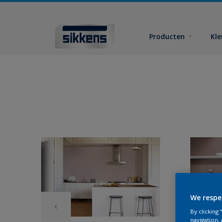
Producten
Kl
We respe
By clicking
navigation, 