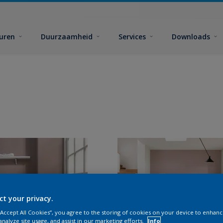
euren
Duurzaamheid
Services
Downloads
ct your privacy.
 “Accept All Cookies”, you agree to the storing of cookies on your device to enhanc
analyze site usage, and assist in our marketing efforts.
Info