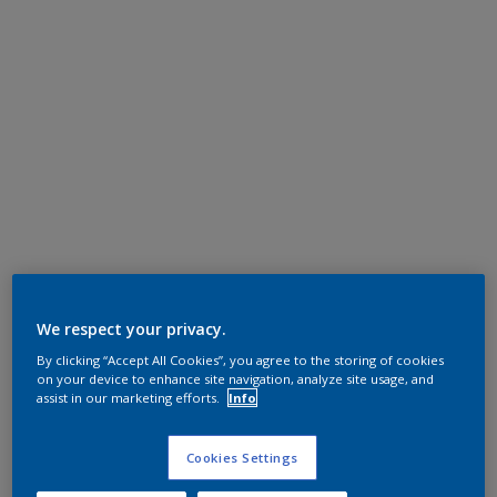
We respect your privacy.
By clicking “Accept All Cookies”, you agree to the storing of cookies
on your device to enhance site navigation, analyze site usage, and
assist in our marketing efforts.
Info
Cookies Settings