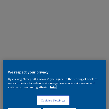
We respect your privacy.
By clicking “Accept All Cookies”, you agree to the storing of cookies
on your device to enhance site navigation, analyze site usage, and
assist in our marketing efforts.
Info
Cookies Settings