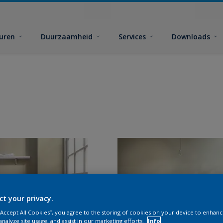
euren
Duurzaamheid
Services
Downloads
ct your privacy.
 “Accept All Cookies”, you agree to the storing of cookies on your device to enhanc
analyze site usage, and assist in our marketing efforts.
Info