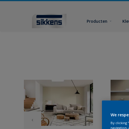
Producten
Kl
We respe
By clicking
navigation, 