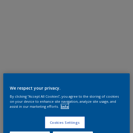
We respect your privacy.
By clicking “Accept All Cookies”, you agree to the storing of cookies
on your device to enhance site navigation, analyze site usage, and
assist in our marketing efforts.
Info
Cookies Settings