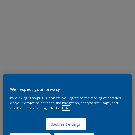
We respect your privacy.
By clicking “Accept All Cookies”, you agree to the storing of cookies
on your device to enhance site navigation, analyze site usage, and
assist in our marketing efforts.
Info
Cookies Settings