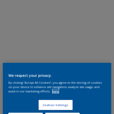
We respect your privacy.
By clicking “Accept All Cookies”, you agree to the storing of cookies
on your device to enhance site navigation, analyze site usage, and
assist in our marketing efforts.
Info
Cookies Settings