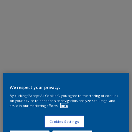
We respect your privacy.
By clicking “Accept All Cookies”, you agree to the storing of cookies
on your device to enhance site navigation, analyze site usage, and
assist in our marketing efforts.
Info
Cookies Settings