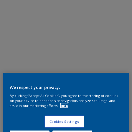
We respect your privacy.
By clicking “Accept All Cookies”, you agree to the storing of cookies
on your device to enhance site navigation, analyze site usage, and
assist in our marketing efforts.
Info
Cookies Settings