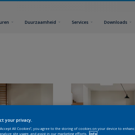
euren
Duurzaamheid
Services
Downloads
ct your privacy.
 “Accept All Cookies”, you agree to the storing of cookies on your device to enhanc
analyze site usage, and assist in our marketing efforts.
Info