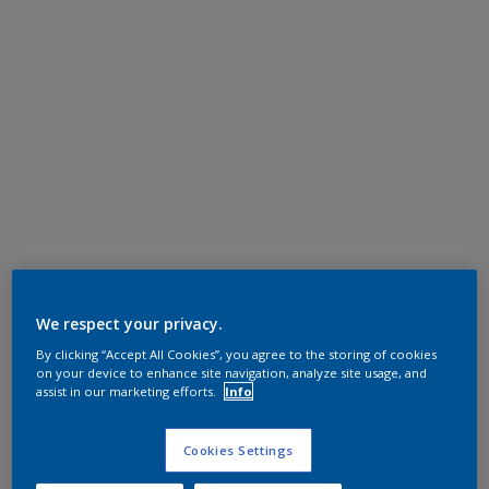
We respect your privacy.
By clicking “Accept All Cookies”, you agree to the storing of cookies
on your device to enhance site navigation, analyze site usage, and
assist in our marketing efforts.
Info
Cookies Settings