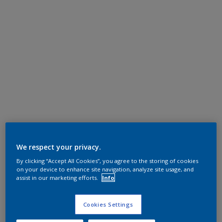
We respect your privacy.
By clicking “Accept All Cookies”, you agree to the storing of cookies
on your device to enhance site navigation, analyze site usage, and
assist in our marketing efforts.
Info
Cookies Settings