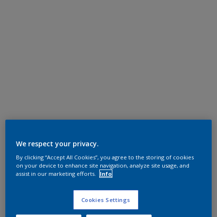
We respect your privacy.
By clicking “Accept All Cookies”, you agree to the storing of cookies
on your device to enhance site navigation, analyze site usage, and
assist in our marketing efforts.
Info
Cookies Settings