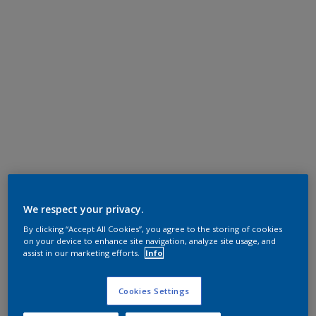
We respect your privacy.
By clicking “Accept All Cookies”, you agree to the storing of cookies
on your device to enhance site navigation, analyze site usage, and
assist in our marketing efforts.
Info
Cookies Settings