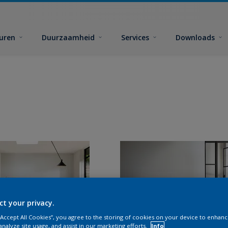
euren
Duurzaamheid
Services
Downloads
ct your privacy.
 “Accept All Cookies”, you agree to the storing of cookies on your device to enhanc
analyze site usage, and assist in our marketing efforts.
Info