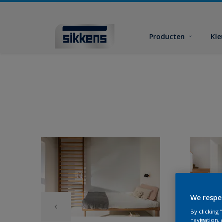
Producten
Kl
We respe
By clicking
navigation, 