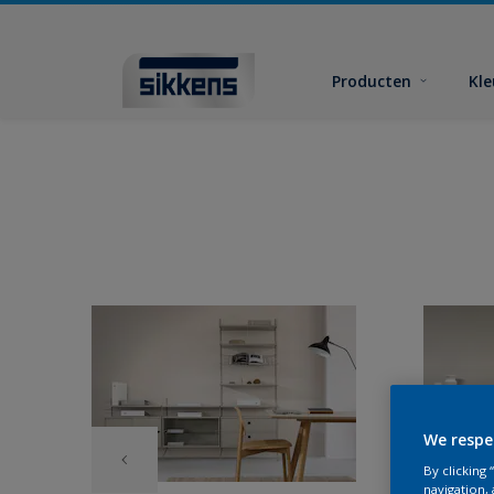
Producten
Kl
We respe
By clicking
navigation, 