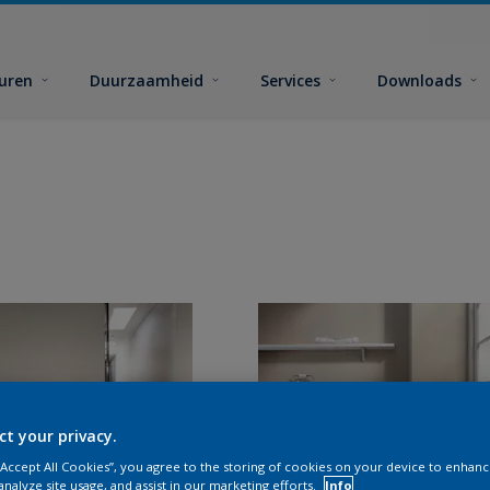
euren
Duurzaamheid
Services
Downloads
ct your privacy.
 “Accept All Cookies”, you agree to the storing of cookies on your device to enhanc
analyze site usage, and assist in our marketing efforts.
Info