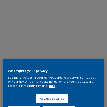
We respect your privacy.
By clicking “Accept All Cookies”, you agree to the storing of cookies
on your device to enhance site navigation, analyze site usage, and
assist in our marketing efforts.
Info
Cookies Settings