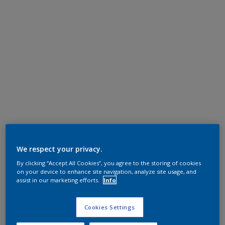
We respect your privacy.
By clicking “Accept All Cookies”, you agree to the storing of cookies
on your device to enhance site navigation, analyze site usage, and
assist in our marketing efforts.
Info
Cookies Settings