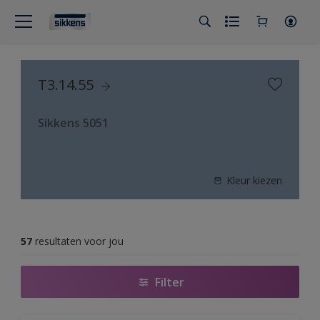
T3.14.55
Sikkens 5051
Kleur kiezen
57
resultaten voor jou
Filter