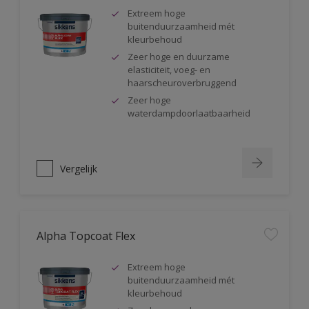
Extreem hoge
buitenduurzaamheid mét
kleurbehoud
Zeer hoge en duurzame
elasticiteit, voeg- en
haarscheuroverbruggend
Zeer hoge
waterdampdoorlaatbaarheid
Vergelijk
Alpha Topcoat Flex
Extreem hoge
buitenduurzaamheid mét
kleurbehoud