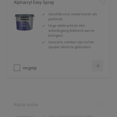
Geschikt voor zowel muren als
plafonds
Hoge dekkracht (in één
arbeidsgang dekkend aan te
brengen)
Geurarm; ruimten zijn na het
spuiten direct te gebruiken
Vergelijk
Alpha Isolux
Zeer goed isolerende matte
muurverf
Isoleert nicotine(vlekken),
waterkringen, koffievlekken,