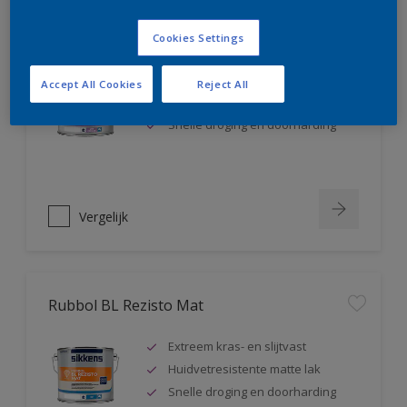
Rubbol BL Rezisto Satin
Cookies Settings
Extreem kras- en slijtvast
Accept All Cookies
Reject All
Huidvetresistente zijdeglanslak
Snelle droging en doorharding
Vergelijk
Rubbol BL Rezisto Mat
Extreem kras- en slijtvast
Huidvetresistente matte lak
Snelle droging en doorharding