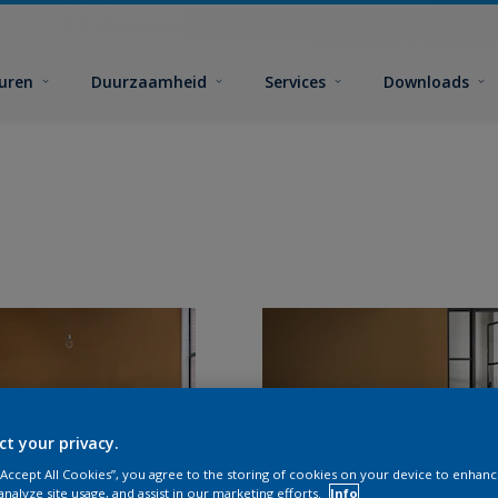
euren
Duurzaamheid
Services
Downloads
ct your privacy.
 “Accept All Cookies”, you agree to the storing of cookies on your device to enhanc
analyze site usage, and assist in our marketing efforts.
Info