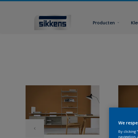
Producten
Kl
We respe
By clicking
navigation, 