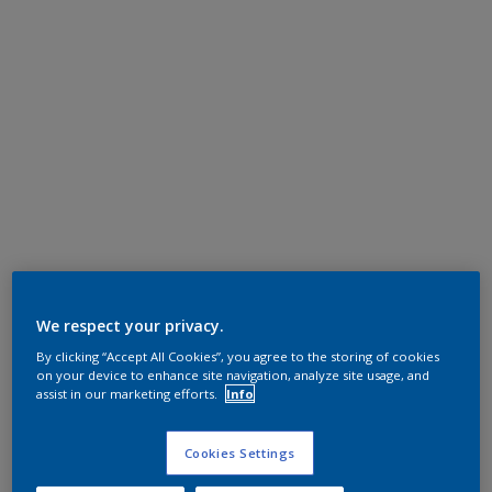
We respect your privacy.
By clicking “Accept All Cookies”, you agree to the storing of cookies
on your device to enhance site navigation, analyze site usage, and
assist in our marketing efforts.
Info
Cookies Settings