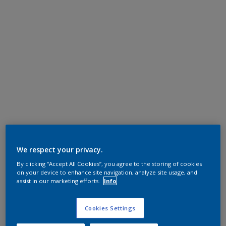
We respect your privacy.
By clicking “Accept All Cookies”, you agree to the storing of cookies
on your device to enhance site navigation, analyze site usage, and
assist in our marketing efforts.
Info
Cookies Settings