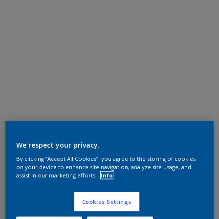
We respect your privacy.
By clicking “Accept All Cookies”, you agree to the storing of cookies
on your device to enhance site navigation, analyze site usage, and
assist in our marketing efforts.
Info
Cookies Settings