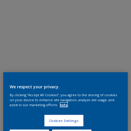
We respect your privacy.
By clicking “Accept All Cookies”, you agree to the storing of cookies
on your device to enhance site navigation, analyze site usage, and
assist in our marketing efforts.
Info
Cookies Settings