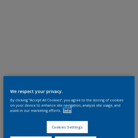
We respect your privacy.
By clicking “Accept All Cookies”, you agree to the storing of cookies
on your device to enhance site navigation, analyze site usage, and
assist in our marketing efforts.
Info
Cookies Settings