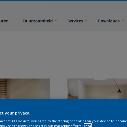
euren
Duurzaamheid
Services
Downloads
ct your privacy.
 “Accept All Cookies”, you agree to the storing of cookies on your device to enhanc
analyze site usage, and assist in our marketing efforts.
Info