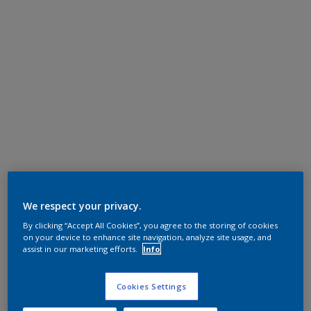
We respect your privacy.
By clicking “Accept All Cookies”, you agree to the storing of cookies
on your device to enhance site navigation, analyze site usage, and
assist in our marketing efforts.
Info
Cookies Settings