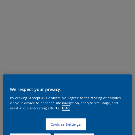
We respect your privacy.
By clicking “Accept All Cookies”, you agree to the storing of cookies
on your device to enhance site navigation, analyze site usage, and
assist in our marketing efforts.
Info
Cookies Settings