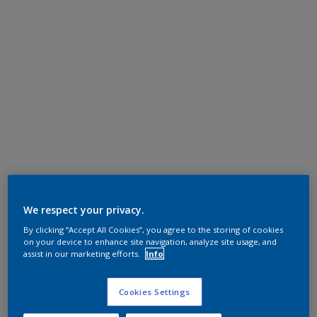
We respect your privacy.
By clicking “Accept All Cookies”, you agree to the storing of cookies
on your device to enhance site navigation, analyze site usage, and
assist in our marketing efforts.
Info
Cookies Settings