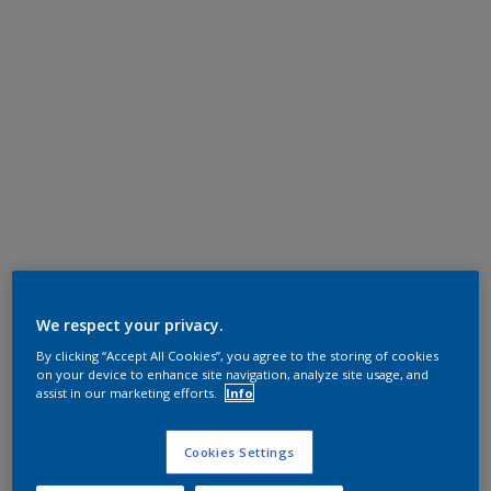
We respect your privacy.
By clicking “Accept All Cookies”, you agree to the storing of cookies
on your device to enhance site navigation, analyze site usage, and
assist in our marketing efforts.
Info
Cookies Settings