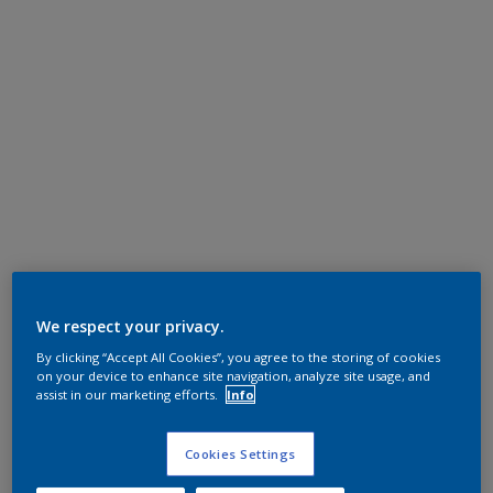
We respect your privacy.
By clicking “Accept All Cookies”, you agree to the storing of cookies
on your device to enhance site navigation, analyze site usage, and
assist in our marketing efforts.
Info
Cookies Settings