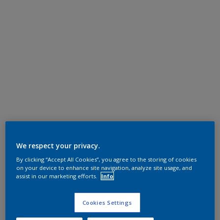
We respect your privacy.
By clicking “Accept All Cookies”, you agree to the storing of cookies
on your device to enhance site navigation, analyze site usage, and
assist in our marketing efforts.
Info
Cookies Settings