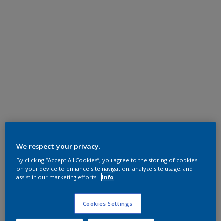
We respect your privacy.
By clicking “Accept All Cookies”, you agree to the storing of cookies
on your device to enhance site navigation, analyze site usage, and
assist in our marketing efforts.
Info
Cookies Settings