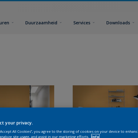
euren
Duurzaamheid
Services
Downloads
ct your privacy.
 “Accept All Cookies”, you agree to the storing of cookies on your device to enhanc
analyze site usage, and assist in our marketing efforts.
Info