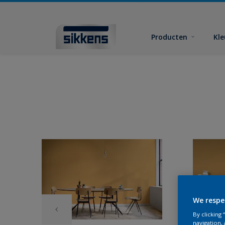
Producten
Kl
We respe
By clicking
navigation, 