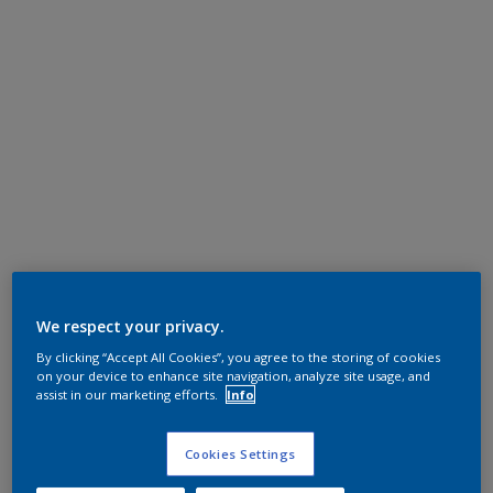
We respect your privacy.
By clicking “Accept All Cookies”, you agree to the storing of cookies
on your device to enhance site navigation, analyze site usage, and
assist in our marketing efforts.
Info
Cookies Settings