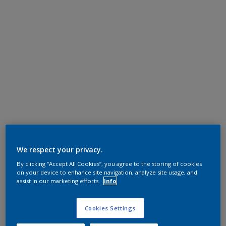
We respect your privacy.
By clicking “Accept All Cookies”, you agree to the storing of cookies
on your device to enhance site navigation, analyze site usage, and
assist in our marketing efforts.
Info
Cookies Settings