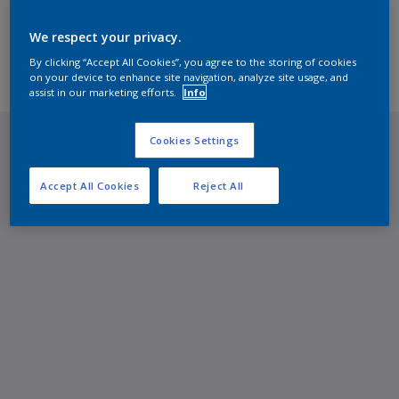
Horeca
Gezondheidszorg
We respect your privacy.
By clicking “Accept All Cookies”, you agree to the storing of cookies
Woningen
on your device to enhance site navigation, analyze site usage, and
assist in our marketing efforts.
Info
Cookies Settings
Accept All Cookies
Reject All