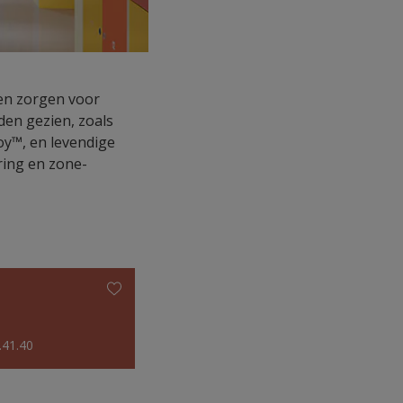
 en zorgen voor
den gezien, zoals
oy™, en levendige
ring en zone-
.41.40