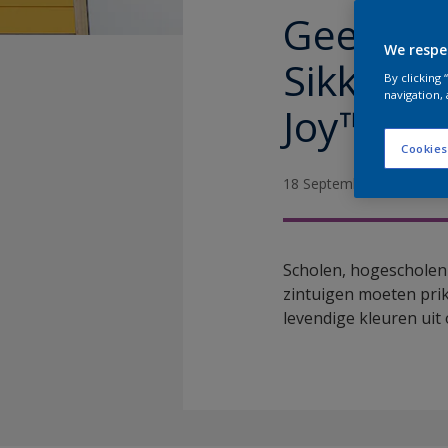
Geef ond
We respe
Sikkens 
By clicking
navigation, 
Joy™
Cookies
18 September 2024
Scholen, hogescholen 
zintuigen moeten pri
levendige kleuren uit