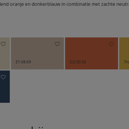
llend oranje en donkerblauw in combinatie met zachte neutra
E1.08.69
D2.50.50
Tr