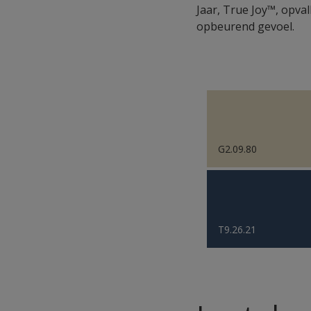
Jaar, True Joy™, opva
opbeurend gevoel.
G2.09.80
T9.26.21