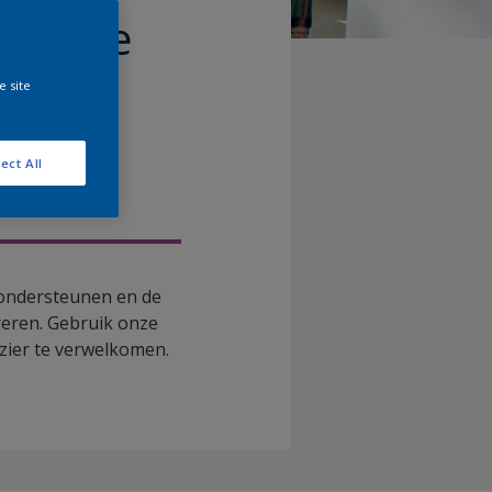
met de
 True
e site
ect All
 ondersteunen en de
reren. Gebruik onze
ezier te verwelkomen.