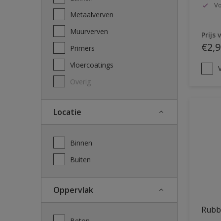
Vo
Metaalverven
Muurverven
Prijs 
€2,9
Primers
Vloercoatings
V
Overig
Locatie
Binnen
Buiten
Oppervlak
Rubb
Beton