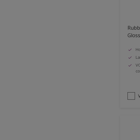
Oplosmiddelvrij
Onderzijde galerijen
Rubb
Huidvet resistent
Glos
Schrobklasse 2
Ho
PU gemodificeerd
La
Hoog rendement
VO
co
Speciale spuitkwaliteit
Chemicalienbestendigheid
Structuur
V
4SO
Carbonatatieremmend
Extreem buitenduurzaam
Schrobklasse 1