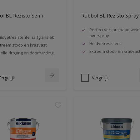
l BL Rezisto Semi-
Rubbol BL Rezisto Spray
s
Perfect verspuitbaar, wein
overspray
idvetresistente halfglanslak
Huidvetresistent
treem stoot- en krasvast
Extreem stoot- en krasvas
elle droging en doorharding
ergelijk
Vergelijk