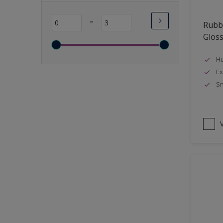
Lange open tijd
-
Rubbo
Wasbaar
Glos
Sneldrogend
Geschikt voor vochtige
Hu
ruimten
Ex
Sn
Transparant
Bacteriebestendig
Beter reinigbaar
V
Damp-open
Winterkwaliteit
Isolerend
Langdurig hoge glans
Metallic
nageisoleerde gevels