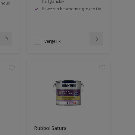
halfglanslak
behoud
Bewezen bescherming tegen UV
Vergelijk
Rubbol Satura