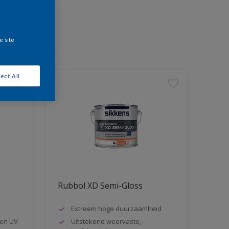
e site
ect All
Rubbol XD Semi-Gloss
Extreem hoge duurzaamheid
en UV
Uitstekend weervaste,