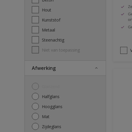
Ze
Hout
Ge
o
Kunststof
Ge
Metaal
Steenachtig
Niet van toepassing
V
Afwerking
Glanzend
Halfglans
Hoogglans
Mat
Zijdeglans