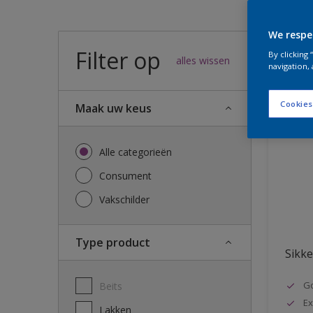
We respe
Filter op
46
result
By clicking
alles wissen
navigation, 
Cookies
Maak uw keus
Alle categorieën
Consument
Vakschilder
Type product
Sikke
G
Beits
Ex
Lakken