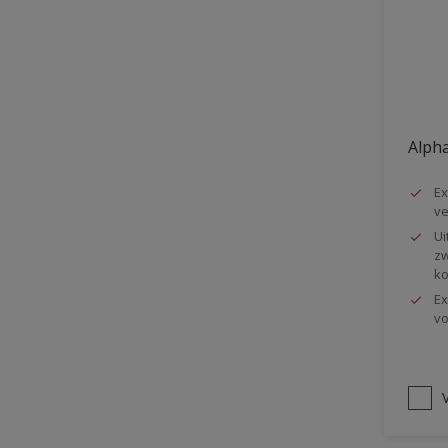
Vloer
Voorbehandeling
Gemakkelijk verwerkbaar
Elastisch
Alpha
Huidvetbestendig
Ex
1 pot systeem
ve
Impregneren
Ui
zw
ko
Ex
vo
V