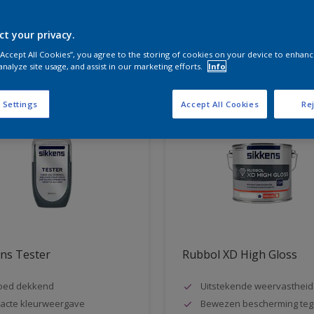
ct your privacy.
aten voor jou
 “Accept All Cookies”, you agree to the storing of cookies on your device to enhanc
analyze site usage, and assist in our marketing efforts.
Info
 Settings
Accept All Cookies
Rej
ns Tester
Rubbol XD High Gloss
oed dekkend
Uitstekende weervastheid
acte kleurweergave
Bewezen bescherming teg