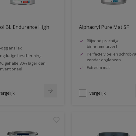
ol BL Endurance High
Alphacryl Pure Mat SF
s
Blijvend prachtige
binnenmuurverf
ogglans lak
Perfecte vloei en schrobva
ngdurige bescherming
zonder opglanzen
C gehalte 80% lager dan
Extreem mat
nventioneel
ergelijk
Vergelijk