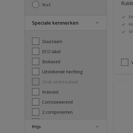
Rubbo
N.v.t
Ex
Speciale kenmerken
Hu
Sn
Duurzaam
ECO label
Biobased
V
Uitstekende hechting
Strak eindresultaat
Krasvast
Corrosiewerend
2 componenten
Decontamineerbaarheid
Prijs
attest