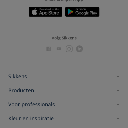
Volg Sikkens
Sikkens
Over Sikkens
Producten
AkzoNobel
Producten voor binnen
Voor professionals
Duurzaamheid
Producten voor buiten
Veelgestelde vragen
Advies & service
Kleur en inspiratie
Vind je verkooppunt
Contact
Sikkens academy