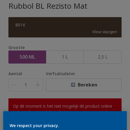
Rubbol BL Rezisto Mat
8014
Kleur wijzigen
Grootte
500 ML
1 L
2,5 L
Aantal
Verfcalculator
Bereken
Op dit moment is het niet mogelijk dit product online
te bestellen. Houd de website in de gaten, we werken
er hard aan om de voorraad aan te vullen.
We respect your privacy.