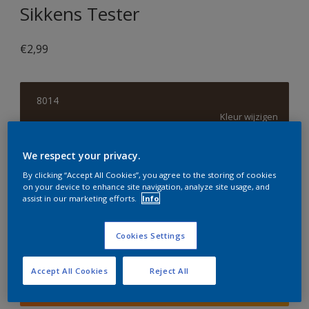
Sikkens Tester
€2,99
8014
Kleur wijzigen
Grootte
We respect your privacy.
30 ML
By clicking “Accept All Cookies”, you agree to the storing of cookies
on your device to enhance site navigation, analyze site usage, and
assist in our marketing efforts.
Info
Aantal
Verfcalculator
Cookies Settings
Bereken
Accept All Cookies
Reject All
Voeg toe aan winkelwagen