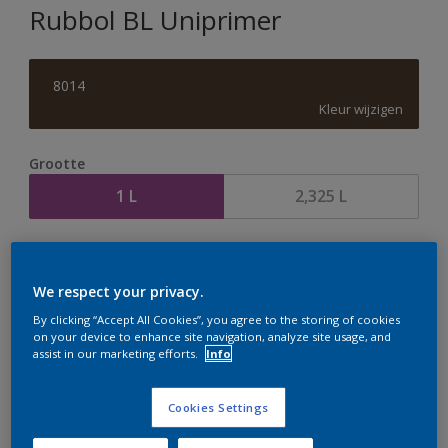
Rubbol BL Uniprimer
8014
Kleur wijzigen
Grootte
1 L
2,325 L
Aantal
Verfcalculator
Bereken
We respect your privacy.
By clicking “Accept All Cookies”, you agree to the storing of cookies
on your device to enhance site navigation, analyze site usage, and
assist in our marketing efforts.
Info
Op dit moment is het niet mogelijk dit product online
te bestellen. Houd de website in de gaten, we werken
er hard aan om de voorraad aan te vullen.
Cookies Settings